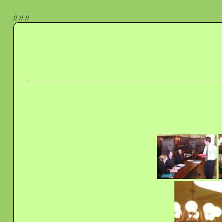
//
//
//