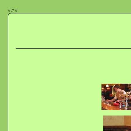
//
//
//