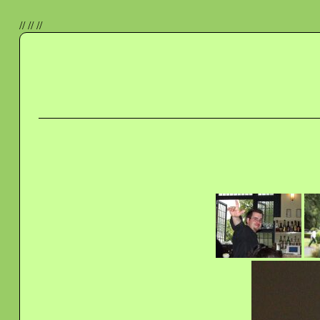
//
//
//